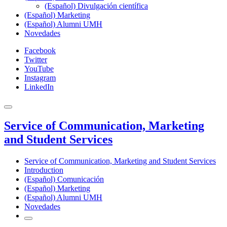
(Español) Divulgación científica
(Español) Marketing
(Español) Alumni UMH
Novedades
Facebook
Twitter
YouTube
Instagram
LinkedIn
Service of Communication, Marketing
and Student Services
Service of Communication, Marketing and Student Services
Introduction
(Español) Comunicación
(Español) Marketing
(Español) Alumni UMH
Novedades