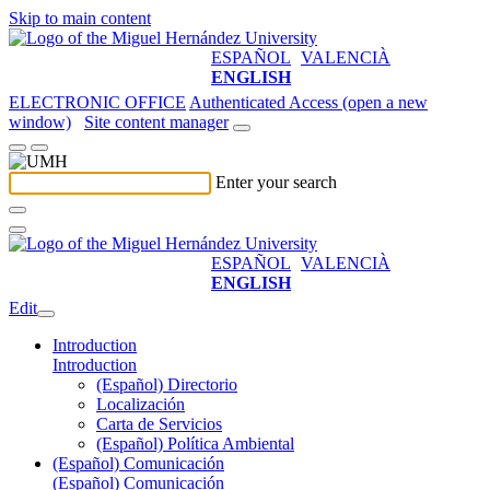
Skip to main content
ESPAÑOL
VALENCIÀ
ENGLISH
ELECTRONIC OFFICE
Authenticated Access (open a new
window)
Site content manager
Enter your search
ESPAÑOL
VALENCIÀ
ENGLISH
Edit
Introduction
Introduction
(Español) Directorio
Localización
Carta de Servicios
(Español) Política Ambiental
(Español) Comunicación
(Español) Comunicación