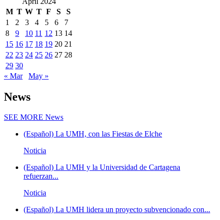
April 2024
M
T
W
T
F
S
S
1
2
3
4
5
6
7
8
9
10
11
12
13
14
15
16
17
18
19
20
21
22
23
24
25
26
27
28
29
30
« Mar
May »
News
SEE MORE
News
(Español) La UMH, con las Fiestas de Elche
Noticia
(Español) La UMH y la Universidad de Cartagena
refuerzan...
Noticia
(Español) La UMH lidera un proyecto subvencionado con...