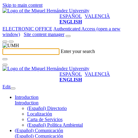
Skip to main content
ESPAÑOL
VALENCIÀ
ENGLISH
ELECTRONIC OFFICE
Authenticated Access (open a new
window)
Site content manager
Enter your search
ESPAÑOL
VALENCIÀ
ENGLISH
Edit
Introduction
Introduction
(Español) Directorio
Localización
Carta de Servicios
(Español) Política Ambiental
(Español) Comunicación
(Español) Comunicación