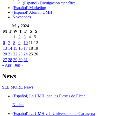
(Español) Divulgación científica
(Español) Marketing
(Español) Alumni UMH
Novedades
May 2024
M
T
W
T
F
S
S
1
2
3
4
5
6
7
8
9
10
11
12
13
14
15
16
17
18
19
20
21
22
23
24
25
26
27
28
29
30
31
« Apr
Jun »
News
SEE MORE
News
(Español) La UMH, con las Fiestas de Elche
Noticia
(Español) La UMH y la Universidad de Cartagena