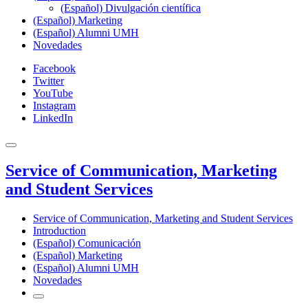
(Español) Divulgación científica
(Español) Marketing
(Español) Alumni UMH
Novedades
Facebook
Twitter
YouTube
Instagram
LinkedIn
Service of Communication, Marketing
and Student Services
Service of Communication, Marketing and Student Services
Introduction
(Español) Comunicación
(Español) Marketing
(Español) Alumni UMH
Novedades