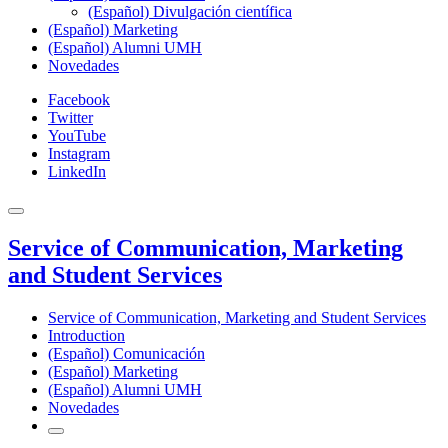
(Español) Divulgación científica
(Español) Marketing
(Español) Alumni UMH
Novedades
Facebook
Twitter
YouTube
Instagram
LinkedIn
Service of Communication, Marketing
and Student Services
Service of Communication, Marketing and Student Services
Introduction
(Español) Comunicación
(Español) Marketing
(Español) Alumni UMH
Novedades