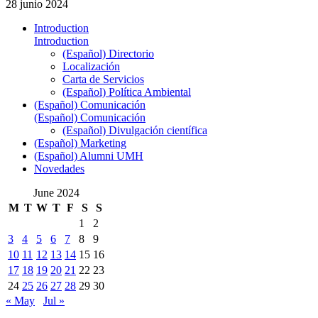
28 junio 2024
Introduction
Introduction
(Español) Directorio
Localización
Carta de Servicios
(Español) Política Ambiental
(Español) Comunicación
(Español) Comunicación
(Español) Divulgación científica
(Español) Marketing
(Español) Alumni UMH
Novedades
June 2024
M
T
W
T
F
S
S
1
2
3
4
5
6
7
8
9
10
11
12
13
14
15
16
17
18
19
20
21
22
23
24
25
26
27
28
29
30
« May
Jul »