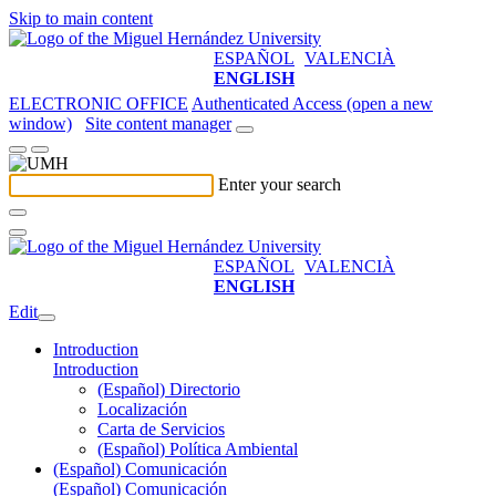
Skip to main content
ESPAÑOL
VALENCIÀ
ENGLISH
ELECTRONIC OFFICE
Authenticated Access (open a new
window)
Site content manager
Enter your search
ESPAÑOL
VALENCIÀ
ENGLISH
Edit
Introduction
Introduction
(Español) Directorio
Localización
Carta de Servicios
(Español) Política Ambiental
(Español) Comunicación
(Español) Comunicación