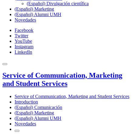
(Español) Divulgación científica
(Español) Marketing
(Español) Alumni UMH
Novedades
Facebook
Twitter
YouTube
Instagram
LinkedIn
Service of Communication, Marketing
and Student Services
Service of Communication, Marketing and Student Services
Introduction
(Español) Comunicación
(Español) Marketing
(Español) Alumni UMH
Novedades