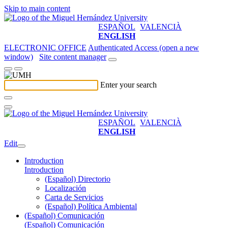
Skip to main content
ESPAÑOL
VALENCIÀ
ENGLISH
ELECTRONIC OFFICE
Authenticated Access (open a new
window)
Site content manager
Enter your search
ESPAÑOL
VALENCIÀ
ENGLISH
Edit
Introduction
Introduction
(Español) Directorio
Localización
Carta de Servicios
(Español) Política Ambiental
(Español) Comunicación
(Español) Comunicación