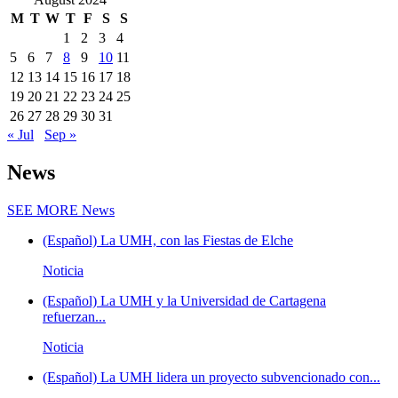
M
T
W
T
F
S
S
1
2
3
4
5
6
7
8
9
10
11
12
13
14
15
16
17
18
19
20
21
22
23
24
25
26
27
28
29
30
31
« Jul
Sep »
News
SEE MORE
News
(Español) La UMH, con las Fiestas de Elche
Noticia
(Español) La UMH y la Universidad de Cartagena
refuerzan...
Noticia
(Español) La UMH lidera un proyecto subvencionado con...