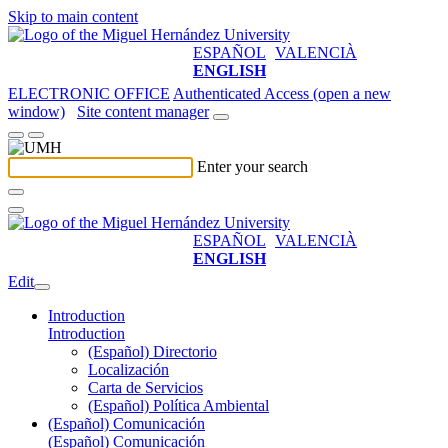
Skip to main content
ESPAÑOL
VALENCIÀ
ENGLISH
ELECTRONIC OFFICE
Authenticated Access (open a new
window)
Site content manager
Enter your search
ESPAÑOL
VALENCIÀ
ENGLISH
Edit
Introduction
Introduction
(Español) Directorio
Localización
Carta de Servicios
(Español) Política Ambiental
(Español) Comunicación
(Español) Comunicación