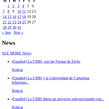
M
T
W
T
F
S
S
1
2
3
4
5
6
7
8
9
10
11
12
13
14
15
16
17
18
19
20
21
22
23
24
25
26
27
28
29
30
31
« Sep
Nov »
News
SEE MORE
News
(Español) La UMH, con las Fiestas de Elche
Noticia
(Español) La UMH y la Universidad de Cartagena
refuerzan...
Noticia
(Español) La UMH lidera un proyecto subvencionado con...
Noticia