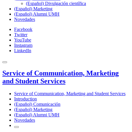
(Español) Divulgación científica
(Español) Marketing
(Español) Alumni UMH
Novedades
Facebook
Twitter
YouTube
Instagram
LinkedIn
Service of Communication, Marketing
and Student Services
Service of Communication, Marketing and Student Services
Introduction
(Español) Comunicación
(Español) Marketing
(Español) Alumni UMH
Novedades