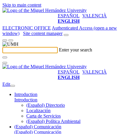
Skip to main content
ESPAÑOL
VALENCIÀ
ENGLISH
ELECTRONIC OFFICE
Authenticated Access (open a new
window)
Site content manager
Enter your search
ESPAÑOL
VALENCIÀ
ENGLISH
Edit
Introduction
Introduction
(Español) Directorio
Localización
Carta de Servicios
(Español) Política Ambiental
(Español) Comunicación
(Español) Comunicación