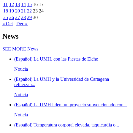
11
12
13
14
15
16
17
18
19
20
21
22
23
24
25
26
27
28
29
30
« Oct
Dec »
News
SEE MORE
News
(Español) La UMH, con las Fiestas de Elche
Noticia
(Español) La UMH y la Universidad de Cartagena
refuerzan...
Noticia
(Español) La UMH lidera un proyecto subvencionado con...
Noticia
(Español) Temperatura corporal elevada, taquicardia o...