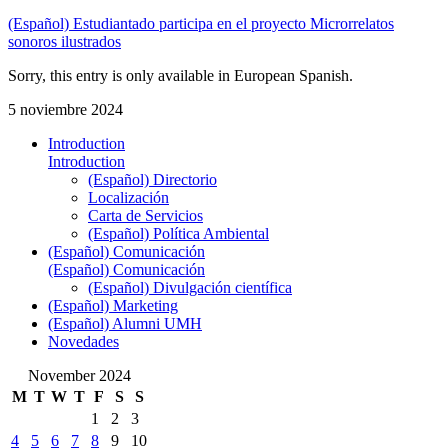
(Español) Estudiantado participa en el proyecto Microrrelatos
sonoros ilustrados
Sorry, this entry is only available in European Spanish.
5 noviembre 2024
Introduction
Introduction
(Español) Directorio
Localización
Carta de Servicios
(Español) Política Ambiental
(Español) Comunicación
(Español) Comunicación
(Español) Divulgación científica
(Español) Marketing
(Español) Alumni UMH
Novedades
November 2024
M
T
W
T
F
S
S
1
2
3
4
5
6
7
8
9
10