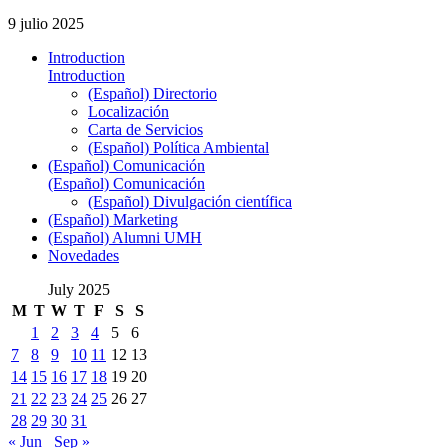
9 julio 2025
Introduction
Introduction
(Español) Directorio
Localización
Carta de Servicios
(Español) Política Ambiental
(Español) Comunicación
(Español) Comunicación
(Español) Divulgación científica
(Español) Marketing
(Español) Alumni UMH
Novedades
July 2025
M
T
W
T
F
S
S
1
2
3
4
5
6
7
8
9
10
11
12
13
14
15
16
17
18
19
20
21
22
23
24
25
26
27
28
29
30
31
« Jun
Sep »