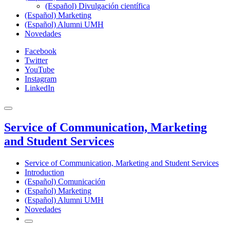
(Español) Divulgación científica
(Español) Marketing
(Español) Alumni UMH
Novedades
Facebook
Twitter
YouTube
Instagram
LinkedIn
Service of Communication, Marketing
and Student Services
Service of Communication, Marketing and Student Services
Introduction
(Español) Comunicación
(Español) Marketing
(Español) Alumni UMH
Novedades