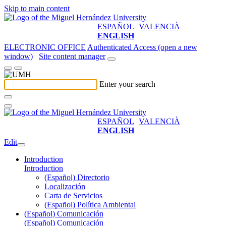
Skip to main content
ESPAÑOL
VALENCIÀ
ENGLISH
ELECTRONIC OFFICE
Authenticated Access (open a new
window)
Site content manager
Enter your search
ESPAÑOL
VALENCIÀ
ENGLISH
Edit
Introduction
Introduction
(Español) Directorio
Localización
Carta de Servicios
(Español) Política Ambiental
(Español) Comunicación
(Español) Comunicación