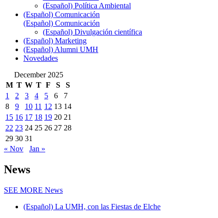
(Español) Política Ambiental
(Español) Comunicación
(Español) Comunicación
(Español) Divulgación científica
(Español) Marketing
(Español) Alumni UMH
Novedades
December 2025
M
T
W
T
F
S
S
1
2
3
4
5
6
7
8
9
10
11
12
13
14
15
16
17
18
19
20
21
22
23
24
25
26
27
28
29
30
31
« Nov
Jan »
News
SEE MORE
News
(Español) La UMH, con las Fiestas de Elche