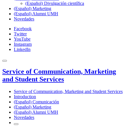
(Español) Divulgación científica
(Español) Marketing
(Español) Alumni UMH
Novedades
Facebook
Twitter
YouTube
Instagram
LinkedIn
Service of Communication, Marketing
and Student Services
Service of Communication, Marketing and Student Services
Introduction
(Español) Comunicación
(Español) Marketing
(Español) Alumni UMH
Novedades