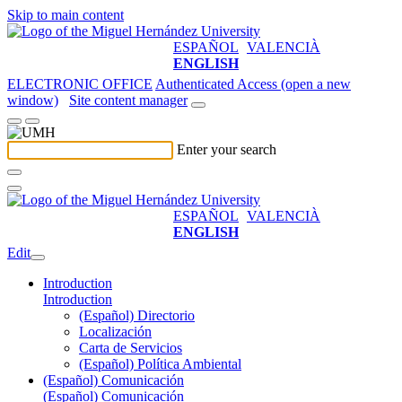
Skip to main content
ESPAÑOL
VALENCIÀ
ENGLISH
ELECTRONIC OFFICE
Authenticated Access (open a new
window)
Site content manager
Enter your search
ESPAÑOL
VALENCIÀ
ENGLISH
Edit
Introduction
Introduction
(Español) Directorio
Localización
Carta de Servicios
(Español) Política Ambiental
(Español) Comunicación
(Español) Comunicación