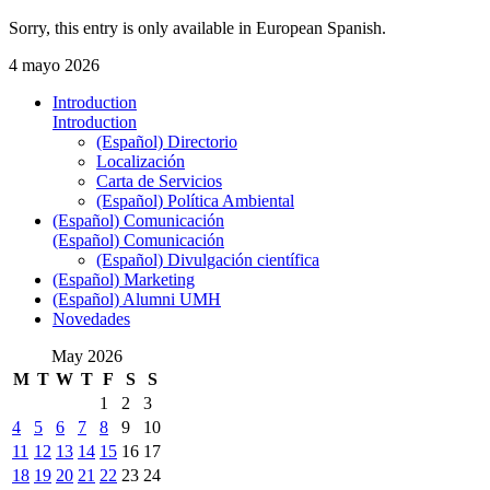
Sorry, this entry is only available in European Spanish.
4 mayo 2026
Introduction
Introduction
(Español) Directorio
Localización
Carta de Servicios
(Español) Política Ambiental
(Español) Comunicación
(Español) Comunicación
(Español) Divulgación científica
(Español) Marketing
(Español) Alumni UMH
Novedades
May 2026
M
T
W
T
F
S
S
1
2
3
4
5
6
7
8
9
10
11
12
13
14
15
16
17
18
19
20
21
22
23
24