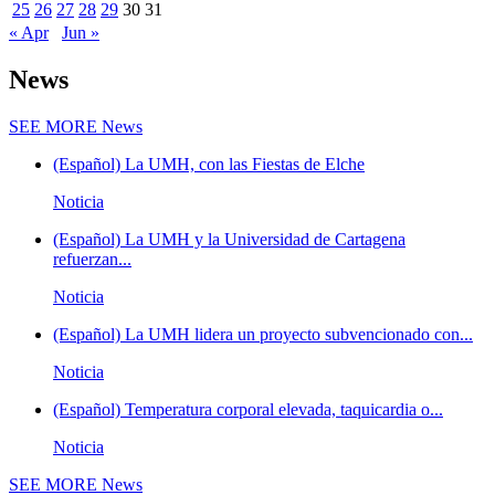
25
26
27
28
29
30
31
« Apr
Jun »
News
SEE MORE
News
(Español) La UMH, con las Fiestas de Elche
Noticia
(Español) La UMH y la Universidad de Cartagena
refuerzan...
Noticia
(Español) La UMH lidera un proyecto subvencionado con...
Noticia
(Español) Temperatura corporal elevada, taquicardia o...
Noticia
SEE MORE
News