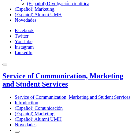
(Español) Divulgación científica
(Español) Marketing
(Español) Alumni UMH
Novedades
Facebook
Twitter
YouTube
Instagram
LinkedIn
Service of Communication, Marketing
and Student Services
Service of Communication, Marketing and Student Services
Introduction
(Español) Comunicación
(Español) Marketing
(Español) Alumni UMH
Novedades