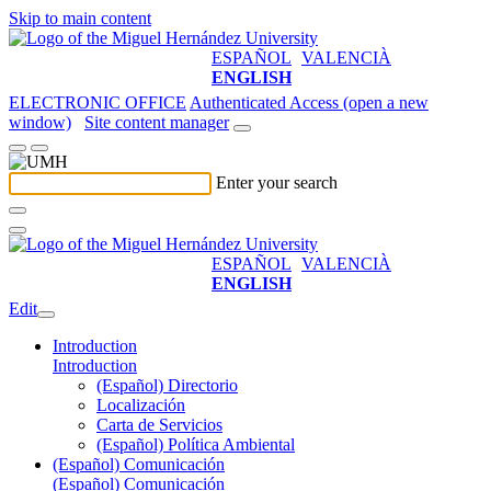
Skip to main content
ESPAÑOL
VALENCIÀ
ENGLISH
ELECTRONIC OFFICE
Authenticated Access (open a new
window)
Site content manager
Enter your search
ESPAÑOL
VALENCIÀ
ENGLISH
Edit
Introduction
Introduction
(Español) Directorio
Localización
Carta de Servicios
(Español) Política Ambiental
(Español) Comunicación
(Español) Comunicación