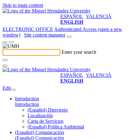
Skip to main content
ESPAÑOL
VALENCIÀ
ENGLISH
ELECTRONIC OFFICE
Authenticated Access (open a new
window)
Site content manager
Enter your search
ESPAÑOL
VALENCIÀ
ENGLISH
Edit
Introduction
Introduction
(Español) Directorio
Localización
Carta de Servicios
(Español) Política Ambiental
(Español) Comunicación
(Español) Comunicación