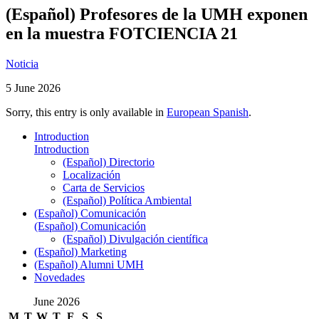
(Español) Profesores de la UMH exponen
en la muestra FOTCIENCIA 21
Noticia
5 June 2026
Sorry, this entry is only available in
European Spanish
.
Introduction
Introduction
(Español) Directorio
Localización
Carta de Servicios
(Español) Política Ambiental
(Español) Comunicación
(Español) Comunicación
(Español) Divulgación científica
(Español) Marketing
(Español) Alumni UMH
Novedades
June 2026
M
T
W
T
F
S
S