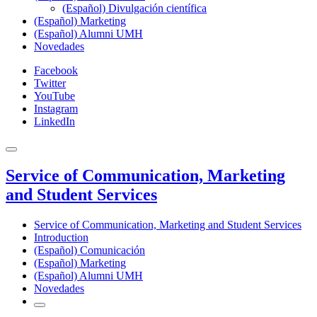
(Español) Divulgación científica
(Español) Marketing
(Español) Alumni UMH
Novedades
Facebook
Twitter
YouTube
Instagram
LinkedIn
Service of Communication, Marketing
and Student Services
Service of Communication, Marketing and Student Services
Introduction
(Español) Comunicación
(Español) Marketing
(Español) Alumni UMH
Novedades