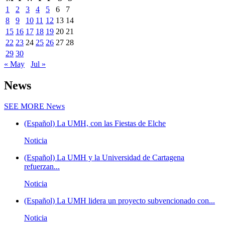
1
2
3
4
5
6
7
8
9
10
11
12
13
14
15
16
17
18
19
20
21
22
23
24
25
26
27
28
29
30
« May
Jul »
News
SEE MORE
News
(Español) La UMH, con las Fiestas de Elche
Noticia
(Español) La UMH y la Universidad de Cartagena
refuerzan...
Noticia
(Español) La UMH lidera un proyecto subvencionado con...
Noticia