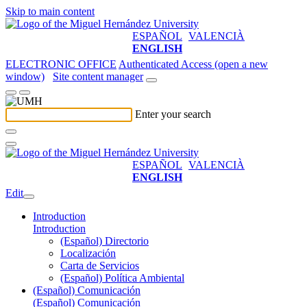
Skip to main content
ESPAÑOL
VALENCIÀ
ENGLISH
ELECTRONIC OFFICE
Authenticated Access (open a new
window)
Site content manager
Enter your search
ESPAÑOL
VALENCIÀ
ENGLISH
Edit
Introduction
Introduction
(Español) Directorio
Localización
Carta de Servicios
(Español) Política Ambiental
(Español) Comunicación
(Español) Comunicación