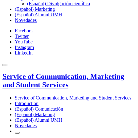
(Español) Divulgación científica
(Español) Marketing
(Español) Alumni UMH
Novedades
Facebook
Twitter
YouTube
Instagram
LinkedIn
Service of Communication, Marketing
and Student Services
Service of Communication, Marketing and Student Services
Introduction
(Español) Comunicación
(Español) Marketing
(Español) Alumni UMH
Novedades