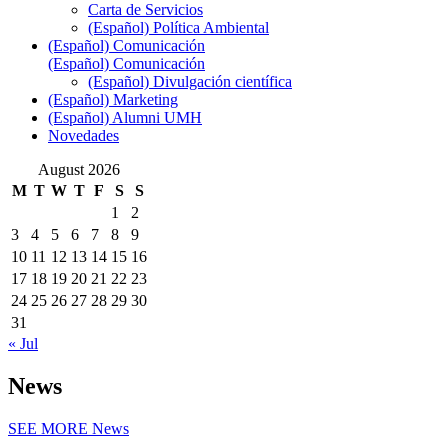
Carta de Servicios
(Español) Política Ambiental
(Español) Comunicación
(Español) Comunicación
(Español) Divulgación científica
(Español) Marketing
(Español) Alumni UMH
Novedades
August 2026
M
T
W
T
F
S
S
1
2
3
4
5
6
7
8
9
10
11
12
13
14
15
16
17
18
19
20
21
22
23
24
25
26
27
28
29
30
31
« Jul
News
SEE MORE
News