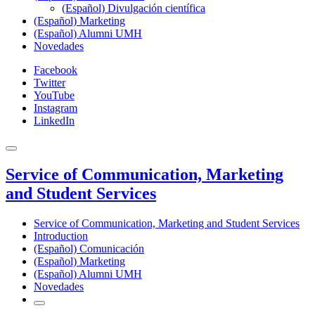
(Español) Divulgación científica
(Español) Marketing
(Español) Alumni UMH
Novedades
Facebook
Twitter
YouTube
Instagram
LinkedIn
Service of Communication, Marketing
and Student Services
Service of Communication, Marketing and Student Services
Introduction
(Español) Comunicación
(Español) Marketing
(Español) Alumni UMH
Novedades