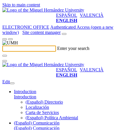
Skip to main content
ESPAÑOL
VALENCIÀ
ENGLISH
ELECTRONIC OFFICE
Authenticated Access (open a new
window)
Site content manager
Enter your search
ESPAÑOL
VALENCIÀ
ENGLISH
Edit
Introduction
Introduction
(Español) Directorio
Localización
Carta de Servicios
(Español) Política Ambiental
(Español) Comunicación
(Español) Comunicación