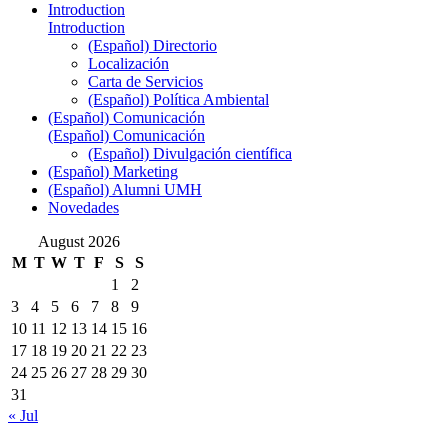
Introduction
Introduction
(Español) Directorio
Localización
Carta de Servicios
(Español) Política Ambiental
(Español) Comunicación
(Español) Comunicación
(Español) Divulgación científica
(Español) Marketing
(Español) Alumni UMH
Novedades
August 2026
M
T
W
T
F
S
S
1
2
3
4
5
6
7
8
9
10
11
12
13
14
15
16
17
18
19
20
21
22
23
24
25
26
27
28
29
30
31
« Jul