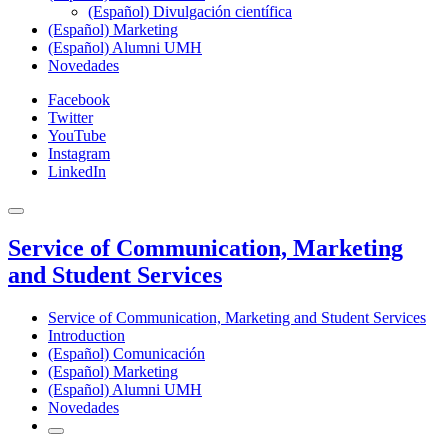
(Español) Divulgación científica
(Español) Marketing
(Español) Alumni UMH
Novedades
Facebook
Twitter
YouTube
Instagram
LinkedIn
Service of Communication, Marketing
and Student Services
Service of Communication, Marketing and Student Services
Introduction
(Español) Comunicación
(Español) Marketing
(Español) Alumni UMH
Novedades