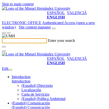
Skip to main content
ESPAÑOL
VALENCIÀ
ENGLISH
ELECTRONIC OFFICE
Authenticated Access (open a new
window)
Site content manager
Enter your search
ESPAÑOL
VALENCIÀ
ENGLISH
Edit
Introduction
Introduction
(Español) Directorio
Localización
Carta de Servicios
(Español) Política Ambiental
(Español) Comunicación
(Español) Comunicación