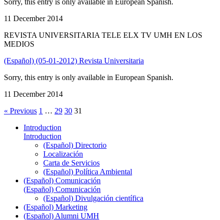
Sorry, this entry is only available in European Spanish.
11 December 2014
REVISTA UNIVERSITARIA TELE ELX TV UMH EN LOS
MEDIOS
(Español) (05-01-2012) Revista Universitaria
Sorry, this entry is only available in European Spanish.
11 December 2014
« Previous
1
…
29
30
31
Introduction
Introduction
(Español) Directorio
Localización
Carta de Servicios
(Español) Política Ambiental
(Español) Comunicación
(Español) Comunicación
(Español) Divulgación científica
(Español) Marketing
(Español) Alumni UMH