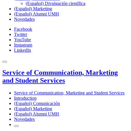
(Español) Divulgación científica
(Español) Marketing
(Español) Alumni UMH
Novedades
Facebook
Twitter
YouTube
Instagram
LinkedIn
Service of Communication, Marketing
and Student Services
Service of Communication, Marketing and Student Services
Introduction
(Español) Comunicación
(Español) Marketing
(Español) Alumni UMH
Novedades