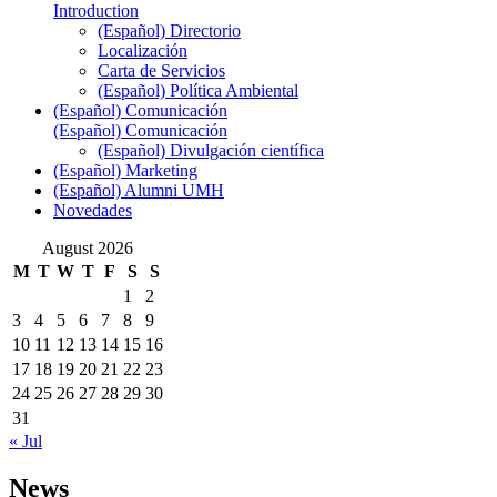
Introduction
(Español) Directorio
Localización
Carta de Servicios
(Español) Política Ambiental
(Español) Comunicación
(Español) Comunicación
(Español) Divulgación científica
(Español) Marketing
(Español) Alumni UMH
Novedades
August 2026
M
T
W
T
F
S
S
1
2
3
4
5
6
7
8
9
10
11
12
13
14
15
16
17
18
19
20
21
22
23
24
25
26
27
28
29
30
31
« Jul
News