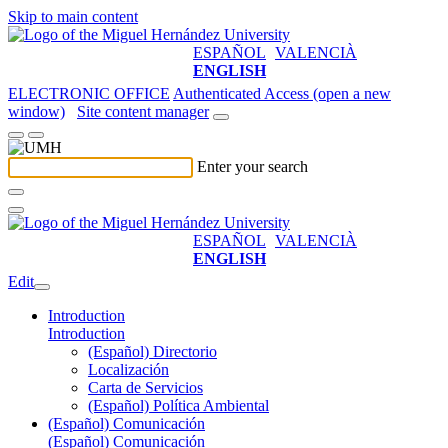
Skip to main content
ESPAÑOL
VALENCIÀ
ENGLISH
ELECTRONIC OFFICE
Authenticated Access (open a new
window)
Site content manager
Enter your search
ESPAÑOL
VALENCIÀ
ENGLISH
Edit
Introduction
Introduction
(Español) Directorio
Localización
Carta de Servicios
(Español) Política Ambiental
(Español) Comunicación
(Español) Comunicación