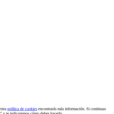
estra
política de cookies
encontrarás más información. Si continuas
r" y te indicaremos cómo debes hacerlo.