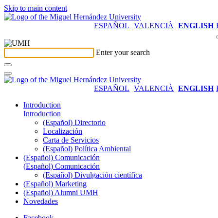
Skip to main content
ESPAÑOL
VALENCIÀ
ENGLISH
Enter your search
ESPAÑOL
VALENCIÀ
ENGLISH
Introduction
Introduction
(Español) Directorio
Localización
Carta de Servicios
(Español) Política Ambiental
(Español) Comunicación
(Español) Comunicación
(Español) Divulgación científica
(Español) Marketing
(Español) Alumni UMH
Novedades
Facebook