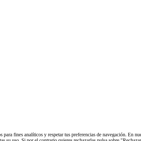
 para fines analíticos y respetar tus preferencias de navegación. En nu
s su uso. Si por el contrario quieres rechazarlas pulsa sobre "Rechaza