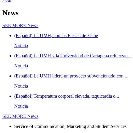
« Jul
News
SEE MORE
News
(Español) La UMH, con las Fiestas de Elche
Noticia
(Español) La UMH y la Universidad de Cartagena refuerzan...
Noticia
(Español) La UMH lidera un proyecto subvencionado con...
Noticia
(Español) Temperatura corporal elevada, taquicardia o...
Noticia
SEE MORE
News
Service of Communication, Marketing and Student Services