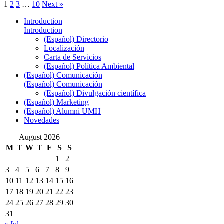
1
2
3
…
10
Next »
Introduction
Introduction
(Español) Directorio
Localización
Carta de Servicios
(Español) Política Ambiental
(Español) Comunicación
(Español) Comunicación
(Español) Divulgación científica
(Español) Marketing
(Español) Alumni UMH
Novedades
August 2026
M
T
W
T
F
S
S
1
2
3
4
5
6
7
8
9
10
11
12
13
14
15
16
17
18
19
20
21
22
23
24
25
26
27
28
29
30
31