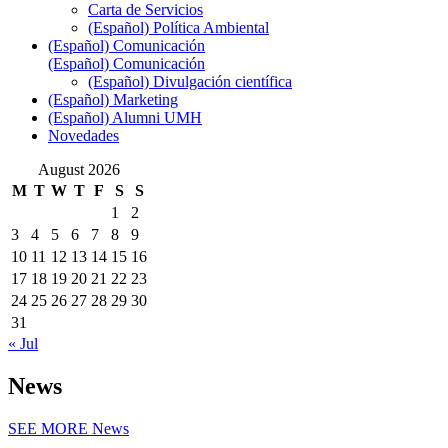
Carta de Servicios
(Español) Política Ambiental
(Español) Comunicación
(Español) Comunicación
(Español) Divulgación científica
(Español) Marketing
(Español) Alumni UMH
Novedades
August 2026
M
T
W
T
F
S
S
1
2
3
4
5
6
7
8
9
10
11
12
13
14
15
16
17
18
19
20
21
22
23
24
25
26
27
28
29
30
31
« Jul
News
SEE MORE
News