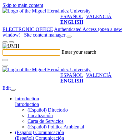
Skip to main content
ESPAÑOL
VALENCIÀ
ENGLISH
ELECTRONIC OFFICE
Authenticated Access (open a new
window)
Site content manager
Enter your search
ESPAÑOL
VALENCIÀ
ENGLISH
Edit
Introduction
Introduction
(Español) Directorio
Localización
Carta de Servicios
(Español) Política Ambiental
(Español) Comunicación
(Español) Comunicación