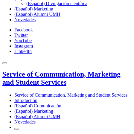
(Español) Divulgación científica
(Español) Marketing
(Español) Alumni UMH
Novedades
Facebook
Twitter
YouTube
Instagram
LinkedIn
Service of Communication, Marketing
and Student Services
Service of Communication, Marketing and Student Services
Introduction
(Español) Comunicación
(Español) Marketing
(Español) Alumni UMH
Novedades