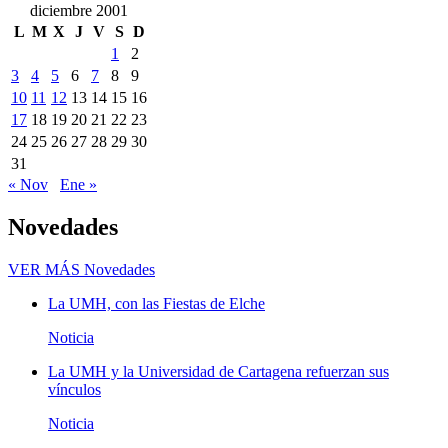
diciembre 2001
L
M
X
J
V
S
D
1
2
3
4
5
6
7
8
9
10
11
12
13
14
15
16
17
18
19
20
21
22
23
24
25
26
27
28
29
30
31
« Nov
Ene »
Novedades
VER MÁS
Novedades
La UMH, con las Fiestas de Elche
Noticia
La UMH y la Universidad de Cartagena refuerzan sus
vínculos
Noticia