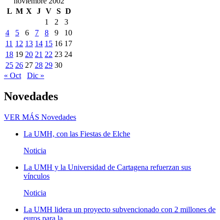
noviembre 2002
L
M
X
J
V
S
D
1
2
3
4
5
6
7
8
9
10
11
12
13
14
15
16
17
18
19
20
21
22
23
24
25
26
27
28
29
30
« Oct
Dic »
Novedades
VER MÁS
Novedades
La UMH, con las Fiestas de Elche
Noticia
La UMH y la Universidad de Cartagena refuerzan sus
vínculos
Noticia
La UMH lidera un proyecto subvencionado con 2 millones de
euros para la...