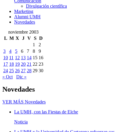
Comunicación
Divulgación científica
Marketing
Alumni UMH
Novedades
noviembre 2003
L
M
X
J
V
S
D
1
2
3
4
5
6
7
8
9
10
11
12
13
14
15
16
17
18
19
20
21
22
23
24
25
26
27
28
29
30
« Oct
Dic »
Novedades
VER MÁS
Novedades
La UMH, con las Fiestas de Elche
Noticia
La UMH y la Universidad de Cartagena refuerzan sus