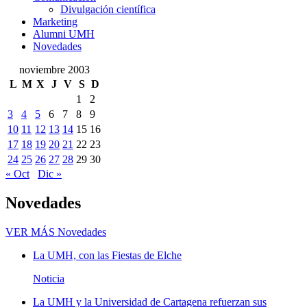
Divulgación científica
Marketing
Alumni UMH
Novedades
noviembre 2003
L
M
X
J
V
S
D
1
2
3
4
5
6
7
8
9
10
11
12
13
14
15
16
17
18
19
20
21
22
23
24
25
26
27
28
29
30
« Oct
Dic »
Novedades
VER MÁS
Novedades
La UMH, con las Fiestas de Elche
Noticia
La UMH y la Universidad de Cartagena refuerzan sus