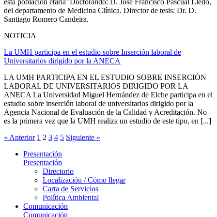
esta población etaria’ Doctorando: D. José Francisco Pascual Lledo,
del departamento de Medicina Clínica. Director de tesis: Dr. D.
Santiago Romero Candeira.
NOTICIA
La UMH participa en el estudio sobre Inserción laboral de
Universitarios dirigido por la ANECA
LA UMH PARTICIPA EN EL ESTUDIO SOBRE INSERCIÓN
LABORAL DE UNIVERSITARIOS DIRIGIDO POR LA
ANECA La Universidad Miguel Hernández de Elche participa en el
estudio sobre inserción laboral de universitarios dirigido por la
Agencia Nacional de Evaluación de la Calidad y Acreditación. No
es la primera vez que la UMH realiza un estudio de este tipo, en [...]
« Anterior
1
2
3
4
5
Siguiente »
Presentación
Presentación
Directorio
Localización / Cómo llegar
Carta de Servicios
Política Ambiental
Comunicación
Comunicación