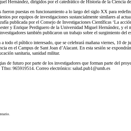
l Hernández, dirigidos por el catedrático de Historia de la Ciencia 
 fueron puestas en funcionamiento a lo largo del siglo XX para redefini
ienios por equipos de investigaciones sustancialmente similares al actual
fía publicada por el Consejo de Investigaciones Científicas ‘La acció
allester y Enrique Perdiguero de la Universidad Miguel Hernández, y el
vestigadores también publicaron un trabajo sobre el surgimiento del e
ta a todo el público interesado, que se celebrará mañana viernes, 10 de 
Ciencia en el Campus de Sant Joan d’Alacant. En esta sesión se expondrán
ucación sanitaria, sanidad militar.
egias de futuro por parte de los investigadores que forman parte del pro
. Tfno: 965919514. Correo electrónico:
salud.pub1@umh.es
ntario.