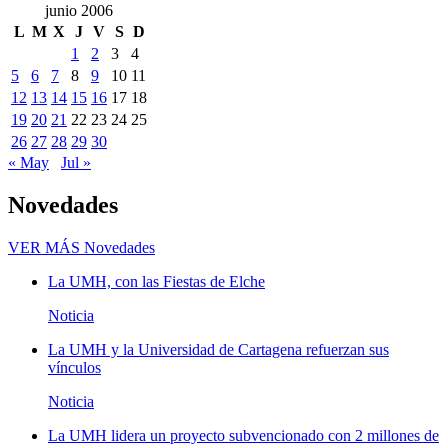
junio 2006
L
M
X
J
V
S
D
1
2
3
4
5
6
7
8
9
10
11
12
13
14
15
16
17
18
19
20
21
22
23
24
25
26
27
28
29
30
« May
Jul »
Novedades
VER MÁS
Novedades
La UMH, con las Fiestas de Elche
Noticia
La UMH y la Universidad de Cartagena refuerzan sus
vínculos
Noticia
La UMH lidera un proyecto subvencionado con 2 millones de