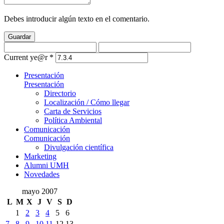
Debes introducir algún texto en el comentario.
Guardar
Current ye@r
*
Presentación
Presentación
Directorio
Localización / Cómo llegar
Carta de Servicios
Política Ambiental
Comunicación
Comunicación
Divulgación científica
Marketing
Alumni UMH
Novedades
mayo 2007
L
M
X
J
V
S
D
1
2
3
4
5
6
7
8
9
10
11
12
13