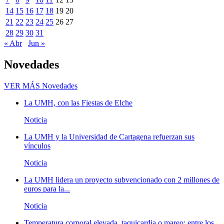
14
15
16
17
18
19
20
21
22
23
24
25
26
27
28
29
30
31
« Abr
Jun »
Novedades
VER MÁS
Novedades
La UMH, con las Fiestas de Elche
Noticia
La UMH y la Universidad de Cartagena refuerzan sus
vínculos
Noticia
La UMH lidera un proyecto subvencionado con 2 millones de
euros para la...
Noticia
Temperatura corporal elevada, taquicardia o mareo; entre los