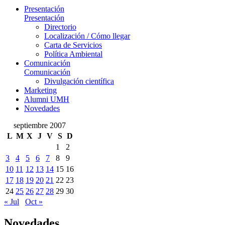
Presentación
Presentación
Directorio
Localización / Cómo llegar
Carta de Servicios
Política Ambiental
Comunicación
Comunicación
Divulgación científica
Marketing
Alumni UMH
Novedades
septiembre 2007
L
M
X
J
V
S
D
1
2
3
4
5
6
7
8
9
10
11
12
13
14
15
16
17
18
19
20
21
22
23
24
25
26
27
28
29
30
« Jul
Oct »
Novedades