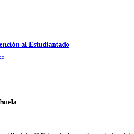
ención al Estudiantado
ado
ihuela