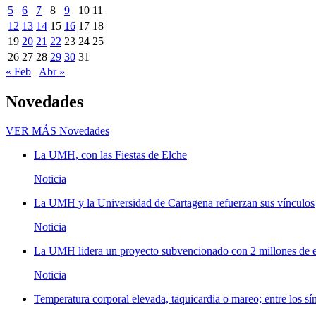
5
6
7
8
9
10
11
12
13
14
15
16
17
18
19
20
21
22
23
24
25
26
27
28
29
30
31
« Feb
Abr »
Novedades
VER MÁS
Novedades
La UMH, con las Fiestas de Elche
Noticia
La UMH y la Universidad de Cartagena refuerzan sus vínculos
Noticia
La UMH lidera un proyecto subvencionado con 2 millones de eu
Noticia
Temperatura corporal elevada, taquicardia o mareo; entre los sí