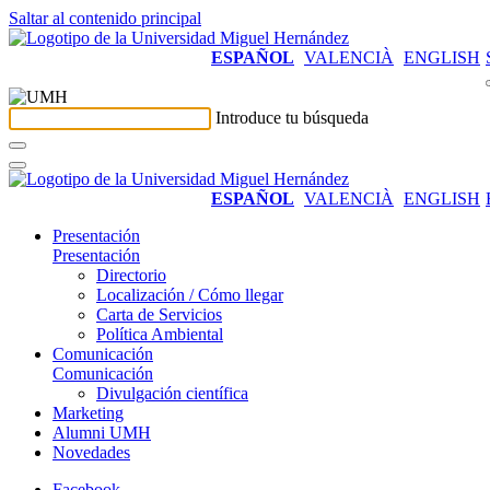
Saltar al contenido principal
ESPAÑOL
VALENCIÀ
ENGLISH
Introduce tu búsqueda
ESPAÑOL
VALENCIÀ
ENGLISH
Presentación
Presentación
Directorio
Localización / Cómo llegar
Carta de Servicios
Política Ambiental
Comunicación
Comunicación
Divulgación científica
Marketing
Alumni UMH
Novedades
Facebook