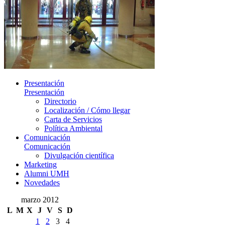
Presentación
Presentación
Directorio
Localización / Cómo llegar
Carta de Servicios
Política Ambiental
Comunicación
Comunicación
Divulgación científica
Marketing
Alumni UMH
Novedades
marzo 2012
L
M
X
J
V
S
D
1
2
3
4