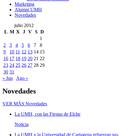
Marketing
Alumni UMH
Novedades
julio 2012
L
M
X
J
V
S
D
1
2
3
4
5
6
7
8
9
10
11
12
13
14
15
16
17
18
19
20
21
22
23
24
25
26
27
28
29
30
31
« Jun
Ago »
Novedades
VER MÁS
Novedades
La UMH, con las Fiestas de Elche
Noticia
La UMH y la Universidad de Cartagena refuerzan sus