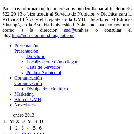
Para más información, los interesados pueden llamar al teléfono 96
522 20 13 o bien acudir al Servicio de Nutrición y Dietética para la
Actividad Física y el Deporte de la UMH, ubicado en el Edificio
Vinalopó, en la Avenida Universidad. Asimismo, pueden enviar un
correo a la dirección
snd@umh.es
o consultar el
blog
http://nutricionumh.blogspot.com
.
Presentación
Presentación
Directorio
Localización / Cómo llegar
Carta de Servicios
Política Ambiental
Comunicación
Comunicación
Divulgación científica
Marketing
Alumni UMH
Novedades
enero 2013
L
M
X
J
V
S
D
1
2
3
4
5
6