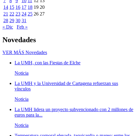
7
8
9
10
11
12
13
14
15
16
17
18
19
20
21
22
23
24
25
26
27
28
29
30
31
« Dic
Feb »
Novedades
VER MÁS
Novedades
La UMH, con las Fiestas de Elche
Noticia
La UMH y la Universidad de Cartagena refuerzan sus
vínculos
Noticia
La UMH lidera un proyecto subvencionado con 2 millones de
euros para la...
Noticia
Temperatura corporal elevada, taquicardia o mareo; entre los