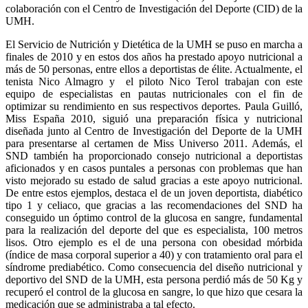
colaboración con el Centro de Investigación del Deporte (CID) de la
UMH.
El Servicio de Nutrición y Dietética de la UMH se puso en marcha a
finales de 2010 y en estos dos años ha prestado apoyo nutricional a
más de 50 personas, entre ellos a deportistas de élite. Actualmente, el
tenista Nico Almagro y el piloto Nico Terol trabajan con este
equipo de especialistas en pautas nutricionales con el fin de
optimizar su rendimiento en sus respectivos deportes. Paula Guilló,
Miss España 2010, siguió una preparación física y nutricional
diseñada junto al Centro de Investigación del Deporte de la UMH
para presentarse al certamen de Miss Universo 2011. Además, el
SND también ha proporcionado consejo nutricional a deportistas
aficionados y en casos puntales a personas con problemas que han
visto mejorado su estado de salud gracias a este apoyo nutricional.
De entre estos ejemplos, destaca el de un joven deportista, diabético
tipo 1 y celiaco, que gracias a las recomendaciones del SND ha
conseguido un óptimo control de la glucosa en sangre, fundamental
para la realización del deporte del que es especialista, 100 metros
lisos. Otro ejemplo es el de una persona con obesidad mórbida
(índice de masa corporal superior a 40) y con tratamiento oral para el
síndrome prediabético. Como consecuencia del diseño nutricional y
deportivo del SND de la UMH, esta persona perdió más de 50 Kg y
recuperó el control de la glucosa en sangre, lo que hizo que cesara la
medicación que se administraba a tal efecto.