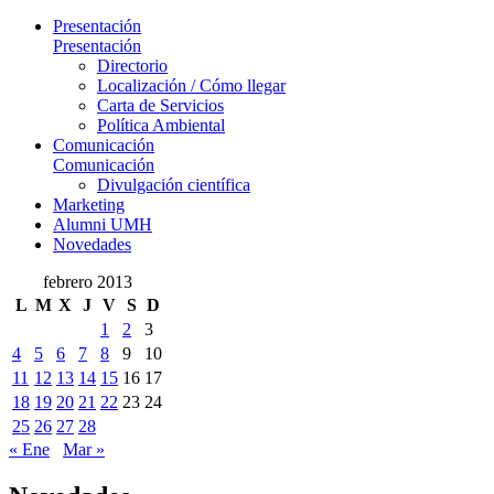
Presentación
Presentación
Directorio
Localización / Cómo llegar
Carta de Servicios
Política Ambiental
Comunicación
Comunicación
Divulgación científica
Marketing
Alumni UMH
Novedades
febrero 2013
L
M
X
J
V
S
D
1
2
3
4
5
6
7
8
9
10
11
12
13
14
15
16
17
18
19
20
21
22
23
24
25
26
27
28
« Ene
Mar »