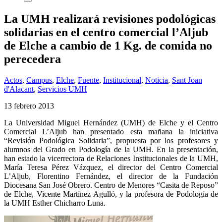
La UMH realizará revisiones podológicas
solidarias en el centro comercial l’Aljub
de Elche a cambio de 1 Kg. de comida no
perecedera
Actos
,
Campus
,
Elche
,
Fuente
,
Institucional
,
Noticia
,
Sant Joan
d'Alacant
,
Servicios UMH
13 febrero 2013
La Universidad
Miguel Hernández (UMH) de Elche
y el Centro
Comercial L’Aljub han presentado esta mañana la iniciativa
“Revisión Podológica Solidaria”, propuesta por los profesores y
alumnos del Grado en Podología de la UMH. En la presentación,
han estado la vicerrectora de Relaciones Institucionales de la UMH,
María Teresa Pérez Vázquez, el director del Centro Comercial
L’Aljub, Florentino Fernández, el director de la Fundación
Diocesana San José Obrero. Centro de Menores “Casita de Reposo”
de Elche, Vicente Martínez Agulló, y la profesora de Podología de
la UMH Esther Chicharro Luna.