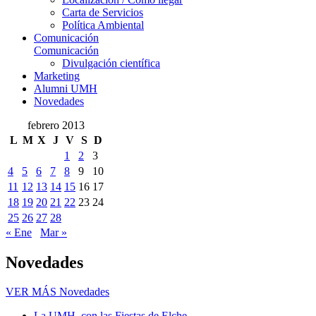
Carta de Servicios
Política Ambiental
Comunicación
Comunicación
Divulgación científica
Marketing
Alumni UMH
Novedades
febrero 2013
L
M
X
J
V
S
D
1
2
3
4
5
6
7
8
9
10
11
12
13
14
15
16
17
18
19
20
21
22
23
24
25
26
27
28
« Ene
Mar »
Novedades
VER MÁS
Novedades
La UMH, con las Fiestas de Elche