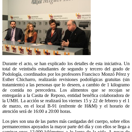
Durante el acto, se han explicado los detalles de esta iniciativa. Un
total de veintiséis estudiantes de segundo y tercero del grado de
Podología, coordinados por los profesores Francisco Monzó Pérez y
Esther Chicharro, realizarán revisiones podológicas gratuitas (sin
tratamiento) a las personas que lo deseen, a cambio de 1 kilogramo
de comida no perecedera. Los alimentos que se recojan se
entregarán a la Casita de Reposo, entidad benéfica colaboradora de
la UMH. La acción se realizará los viernes 15 y 22 de febrero y el 1
de marzo, en el local B-91 (enfrente de H&M) y el horario de
atención será de 16:00 a 20:00 horas.
Los pies son una de las partes más castigadas del cuerpo, sobre ellos
permanecemos apoyados la mayor parte del día y con ellos se llega a
caminar unos 12.000 kilómetros a lo largo de la vida. A pesar de