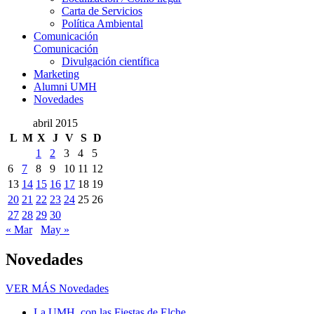
Carta de Servicios
Política Ambiental
Comunicación
Comunicación
Divulgación científica
Marketing
Alumni UMH
Novedades
abril 2015
L
M
X
J
V
S
D
1
2
3
4
5
6
7
8
9
10
11
12
13
14
15
16
17
18
19
20
21
22
23
24
25
26
27
28
29
30
« Mar
May »
Novedades
VER MÁS
Novedades
La UMH, con las Fiestas de Elche