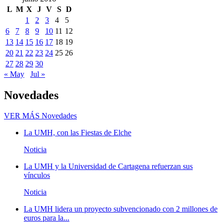
L
M
X
J
V
S
D
1
2
3
4
5
6
7
8
9
10
11
12
13
14
15
16
17
18
19
20
21
22
23
24
25
26
27
28
29
30
« May
Jul »
Novedades
VER MÁS
Novedades
La UMH, con las Fiestas de Elche
Noticia
La UMH y la Universidad de Cartagena refuerzan sus
vínculos
Noticia
La UMH lidera un proyecto subvencionado con 2 millones de
euros para la...