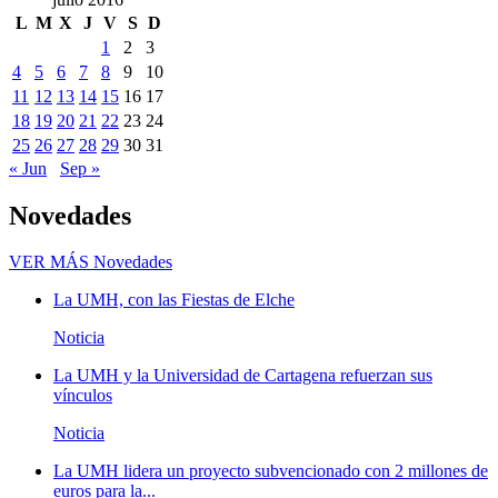
L
M
X
J
V
S
D
1
2
3
4
5
6
7
8
9
10
11
12
13
14
15
16
17
18
19
20
21
22
23
24
25
26
27
28
29
30
31
« Jun
Sep »
Novedades
VER MÁS
Novedades
La UMH, con las Fiestas de Elche
Noticia
La UMH y la Universidad de Cartagena refuerzan sus
vínculos
Noticia
La UMH lidera un proyecto subvencionado con 2 millones de
euros para la...