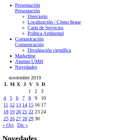
Presentación
Presentación
Directorio
Localización / Cómo llegar
Carta de Servicios
Política Ambiental
Comunicación
Comunicación
Divulgación científica
Marketing
Alumni UMH
Novedades
noviembre 2019
L
M
X
J
V
S
D
1
2
3
4
5
6
7
8
9
10
11
12
13
14
15
16
17
18
19
20
21
22
23
24
25
26
27
28
29
30
« Oct
Dic »
Novedades