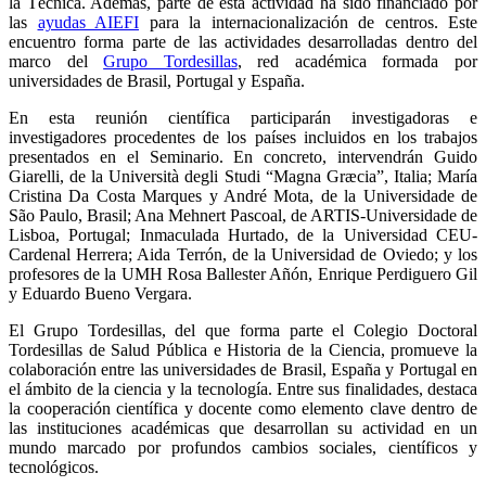
la Tècnica. Además, parte de esta actividad ha sido financiado por
las
ayudas AIEFI
para la internacionalización de centros. Este
encuentro forma parte de las actividades desarrolladas dentro del
marco del
Grupo Tordesillas
, red académica formada por
universidades de Brasil, Portugal y España.
En esta reunión científica participarán investigadoras e
investigadores procedentes de los países incluidos en los trabajos
presentados en el Seminario. En concreto, intervendrán Guido
Giarelli, de la Università degli Studi “Magna Græcia”, Italia; María
Cristina Da Costa Marques y André Mota, de la Universidade de
São Paulo, Brasil; Ana Mehnert Pascoal, de ARTIS-Universidade de
Lisboa, Portugal; Inmaculada Hurtado, de la Universidad CEU-
Cardenal Herrera; Aida Terrón, de la Universidad de Oviedo; y los
profesores de la UMH Rosa Ballester Añón, Enrique Perdiguero Gil
y Eduardo Bueno Vergara.
El Grupo Tordesillas, del que forma parte el Colegio Doctoral
Tordesillas de Salud Pública e Historia de la Ciencia, promueve la
colaboración entre las universidades de Brasil, España y Portugal en
el ámbito de la ciencia y la tecnología. Entre sus finalidades, destaca
la cooperación científica y docente como elemento clave dentro de
las instituciones académicas que desarrollan su actividad en un
mundo marcado por profundos cambios sociales, científicos y
tecnológicos.