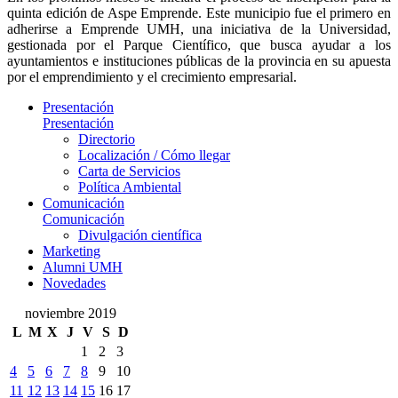
quinta edición de Aspe Emprende. Este municipio fue el primero en
adherirse a Emprende UMH, una iniciativa de la Universidad,
gestionada por el Parque Científico, que busca ayudar a los
ayuntamientos e instituciones públicas de la provincia en su apuesta
por el emprendimiento y el crecimiento empresarial.
Presentación
Presentación
Directorio
Localización / Cómo llegar
Carta de Servicios
Política Ambiental
Comunicación
Comunicación
Divulgación científica
Marketing
Alumni UMH
Novedades
noviembre 2019
L
M
X
J
V
S
D
1
2
3
4
5
6
7
8
9
10
11
12
13
14
15
16
17