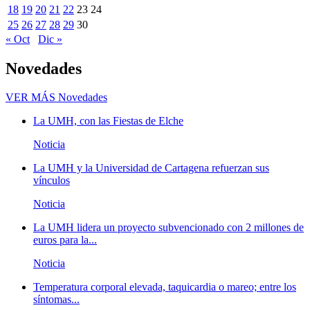
18
19
20
21
22
23
24
25
26
27
28
29
30
« Oct
Dic »
Novedades
VER MÁS
Novedades
La UMH, con las Fiestas de Elche
Noticia
La UMH y la Universidad de Cartagena refuerzan sus
vínculos
Noticia
La UMH lidera un proyecto subvencionado con 2 millones de
euros para la...
Noticia
Temperatura corporal elevada, taquicardia o mareo; entre los
síntomas...