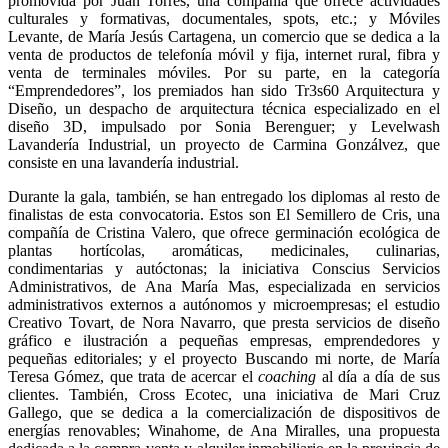
promovida por Juan Torres, una compañía que ofrece actividades
culturales y formativas, documentales, spots, etc.; y Móviles
Levante, de María Jesús Cartagena, un comercio que se dedica a la
venta de productos de telefonía móvil y fija, internet rural, fibra y
venta de terminales móviles. Por su parte, en la categoría
“Emprendedores”, los premiados han sido Tr3s60 Arquitectura y
Diseño, un despacho de arquitectura técnica especializado en el
diseño 3D, impulsado por Sonia Berenguer; y Levelwash
Lavandería Industrial, un proyecto de Carmina Gonzálvez, que
consiste en una lavandería industrial.
Durante la gala, también, se han entregado los diplomas al resto de
finalistas de esta convocatoria. Estos son El Semillero de Cris, una
compañía de Cristina Valero, que ofrece germinación ecológica de
plantas hortícolas, aromáticas, medicinales, culinarias,
condimentarias y autóctonas; la iniciativa Conscius Servicios
Administrativos, de Ana María Mas, especializada en servicios
administrativos externos a autónomos y microempresas; el estudio
Creativo Tovart, de Nora Navarro, que presta servicios de diseño
gráfico e ilustración a pequeñas empresas, emprendedores y
pequeñas editoriales; y el proyecto Buscando mi norte, de María
Teresa Gómez, que trata de acercar el
coaching
al día a día de sus
clientes. También, Cross Ecotec, una iniciativa de Mari Cruz
Gallego, que se dedica a la comercialización de dispositivos de
energías renovables; Winahome, de Ana Miralles, una propuesta