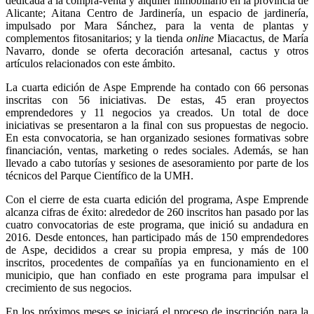
dedicada a la compra-venta y alquiler inmobiliario en la provincia de
Alicante; Aitana Centro de Jardinería, un espacio de jardinería,
impulsado por Mara Sánchez, para la venta de plantas y
complementos fitosanitarios; y la tienda
online
Miacactus, de María
Navarro, donde se oferta decoración artesanal, cactus y otros
artículos relacionados con este ámbito.
La cuarta edición de Aspe Emprende ha contado con 66 personas
inscritas con 56 iniciativas. De estas, 45 eran proyectos
emprendedores y 11 negocios ya creados. Un total de doce
iniciativas se presentaron a la final con sus propuestas de negocio.
En esta convocatoria, se han organizado sesiones formativas sobre
financiación, ventas, marketing o redes sociales. Además, se han
llevado a cabo tutorías y sesiones de asesoramiento por parte de los
técnicos del Parque Científico de la UMH.
Con el cierre de esta cuarta edición del programa, Aspe Emprende
alcanza cifras de éxito: alrededor de 260 inscritos han pasado por las
cuatro convocatorias de este programa, que inició su andadura en
2016. Desde entonces, han participado más de 150 emprendedores
de Aspe, decididos a crear su propia empresa, y más de 100
inscritos, procedentes de compañías ya en funcionamiento en el
municipio, que han confiado en este programa para impulsar el
crecimiento de sus negocios.
En los próximos meses se iniciará el proceso de inscripción para la