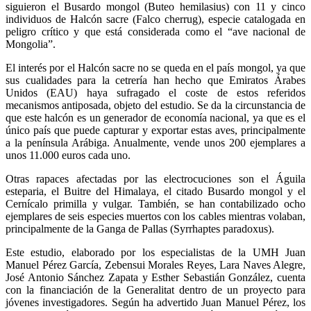
siguieron el Busardo mongol (Buteo hemilasius) con 11 y cinco
individuos de Halcón sacre (Falco cherrug), especie catalogada en
peligro crítico y que está considerada como el “ave nacional de
Mongolia”.
El interés por el Halcón sacre no se queda en el país mongol, ya que
sus cualidades para la cetrería han hecho que Emiratos Árabes
Unidos (EAU) haya sufragado el coste de estos referidos
mecanismos antiposada, objeto del estudio. Se da la circunstancia de
que este halcón es un generador de economía nacional, ya que es el
único país que puede capturar y exportar estas aves, principalmente
a la península Arábiga. Anualmente, vende unos 200 ejemplares a
unos 11.000 euros cada uno.
Otras rapaces afectadas por las electrocuciones son el Águila
esteparia, el Buitre del Himalaya, el citado Busardo mongol y el
Cernícalo primilla y vulgar. También, se han contabilizado ocho
ejemplares de seis especies muertos con los cables mientras volaban,
principalmente de la Ganga de Pallas (Syrrhaptes paradoxus).
Este estudio, elaborado por los especialistas de la UMH Juan
Manuel Pérez García, Zebensui Morales Reyes, Lara Naves Alegre,
José Antonio Sánchez Zapata y Esther Sebastián González, cuenta
con la financiación de la Generalitat dentro de un proyecto para
jóvenes investigadores. Según ha advertido Juan Manuel Pérez, los