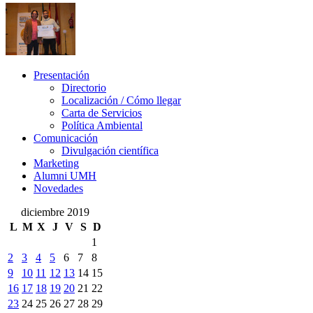
Presentación
Presentación
Directorio
Localización / Cómo llegar
Carta de Servicios
Política Ambiental
Comunicación
Comunicación
Divulgación científica
Marketing
Alumni UMH
Novedades
diciembre 2019
L
M
X
J
V
S
D
1
2
3
4
5
6
7
8
9
10
11
12
13
14
15
16
17
18
19
20
21
22
23
24
25
26
27
28
29