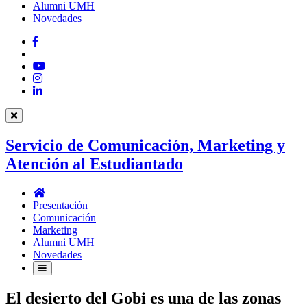
Alumni UMH
Novedades
Facebook
Twitter
YouTube
Instagram
LinkedIn
Servicio de Comunicación, Marketing y
Atención al Estudiantado
Servicio
de
Presentación
Comunicación,
Comunicación
Marketing
Marketing
y
Alumni UMH
Atención
Novedades
al
Estudiantado
El desierto del Gobi es una de las zonas