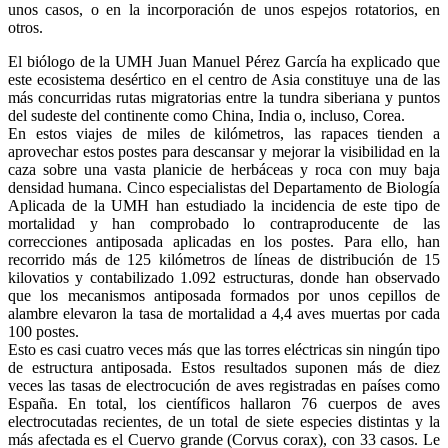
unos casos, o en la incorporación de unos espejos rotatorios, en
otros.
El biólogo de la UMH Juan Manuel Pérez García ha explicado que
este ecosistema desértico en el centro de Asia constituye una de las
más concurridas rutas migratorias entre la tundra siberiana y puntos
del sudeste del continente como China, India o, incluso, Corea.
En estos viajes de miles de kilómetros, las rapaces tienden a
aprovechar estos postes para descansar y mejorar la visibilidad en la
caza sobre una vasta planicie de herbáceas y roca con muy baja
densidad humana. Cinco especialistas del Departamento de Biología
Aplicada de la UMH han estudiado la incidencia de este tipo de
mortalidad y han comprobado lo contraproducente de las
correcciones antiposada aplicadas en los postes. Para ello, han
recorrido más de 125 kilómetros de líneas de distribución de 15
kilovatios y contabilizado 1.092 estructuras, donde han observado
que los mecanismos antiposada formados por unos cepillos de
alambre elevaron la tasa de mortalidad a 4,4 aves muertas por cada
100 postes.
Esto es casi cuatro veces más que las torres eléctricas sin ningún tipo
de estructura antiposada. Estos resultados suponen más de diez
veces las tasas de electrocución de aves registradas en países como
España. En total, los científicos hallaron 76 cuerpos de aves
electrocutadas recientes, de un total de siete especies distintas y la
más afectada es el Cuervo grande (Corvus corax), con 33 casos. Le