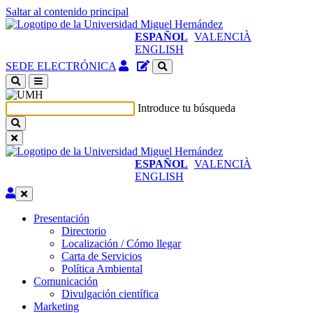
Saltar al contenido principal
ESPAÑOL
VALENCIÀ
ENGLISH
Acceso
Gestor
SEDE ELECTRÓNICA
identificado
de
(abre
contenidos
en
del
Introduce tu búsqueda
ventana
sitio
nueva)
ESPAÑOL
VALENCIÀ
ENGLISH
Editar
Presentación
Presentación
Directorio
Localización / Cómo llegar
Carta de Servicios
Política Ambiental
Comunicación
Comunicación
Divulgación científica
Marketing