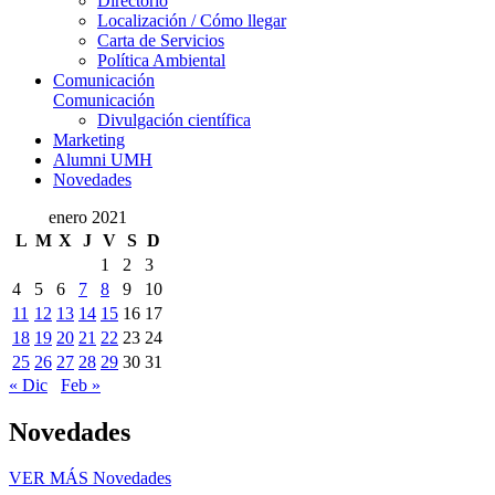
Directorio
Localización / Cómo llegar
Carta de Servicios
Política Ambiental
Comunicación
Comunicación
Divulgación científica
Marketing
Alumni UMH
Novedades
enero 2021
L
M
X
J
V
S
D
1
2
3
4
5
6
7
8
9
10
11
12
13
14
15
16
17
18
19
20
21
22
23
24
25
26
27
28
29
30
31
« Dic
Feb »
Novedades
VER MÁS
Novedades