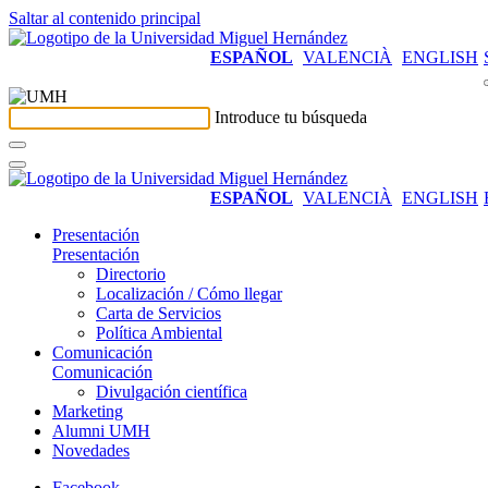
Saltar al contenido principal
ESPAÑOL
VALENCIÀ
ENGLISH
Introduce tu búsqueda
ESPAÑOL
VALENCIÀ
ENGLISH
Presentación
Presentación
Directorio
Localización / Cómo llegar
Carta de Servicios
Política Ambiental
Comunicación
Comunicación
Divulgación científica
Marketing
Alumni UMH
Novedades
Facebook