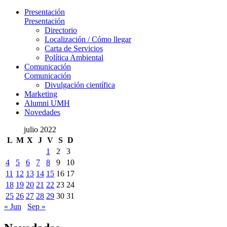
Presentación
Presentación
Directorio
Localización / Cómo llegar
Carta de Servicios
Política Ambiental
Comunicación
Comunicación
Divulgación científica
Marketing
Alumni UMH
Novedades
julio 2022
L
M
X
J
V
S
D
1
2
3
4
5
6
7
8
9
10
11
12
13
14
15
16
17
18
19
20
21
22
23
24
25
26
27
28
29
30
31
« Jun
Sep »