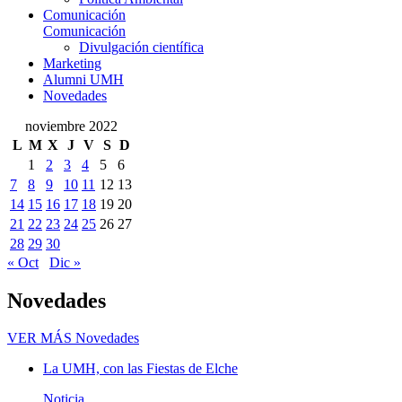
Comunicación
Comunicación
Divulgación científica
Marketing
Alumni UMH
Novedades
noviembre 2022
L
M
X
J
V
S
D
1
2
3
4
5
6
7
8
9
10
11
12
13
14
15
16
17
18
19
20
21
22
23
24
25
26
27
28
29
30
« Oct
Dic »
Novedades
VER MÁS
Novedades
La UMH, con las Fiestas de Elche
Noticia