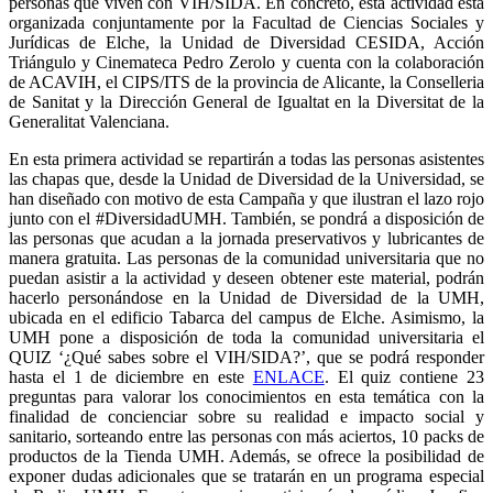
personas que viven con VIH/SIDA. En concreto, esta actividad está
organizada conjuntamente por la Facultad de Ciencias Sociales y
Jurídicas de Elche, la Unidad de Diversidad CESIDA, Acción
Triángulo y Cinemateca Pedro Zerolo y cuenta con la colaboración
de ACAVIH, el CIPS/ITS de la provincia de Alicante, la Conselleria
de Sanitat y la Dirección General de Igualtat en la Diversitat de la
Generalitat Valenciana.
En esta primera actividad se repartirán a todas las personas asistentes
las chapas que, desde la Unidad de Diversidad de la Universidad, se
han diseñado con motivo de esta Campaña y que ilustran el lazo rojo
junto con el #DiversidadUMH. También, se pondrá a disposición de
las personas que acudan a la jornada preservativos y lubricantes de
manera gratuita. Las personas de la comunidad universitaria que no
puedan asistir a la actividad y deseen obtener este material, podrán
hacerlo personándose en la Unidad de Diversidad de la UMH,
ubicada en el edificio Tabarca del campus de Elche. Asimismo, la
UMH pone a disposición de toda la comunidad universitaria el
QUIZ ‘¿Qué sabes sobre el VIH/SIDA?’, que se podrá responder
hasta el 1 de diciembre en este
ENLACE
. El quiz contiene 23
preguntas para valorar los conocimientos en esta temática con la
finalidad de concienciar sobre su realidad e impacto social y
sanitario, sorteando entre las personas con más aciertos, 10 packs de
productos de la Tienda UMH. Además, se ofrece la posibilidad de
exponer dudas adicionales que se tratarán en un programa especial