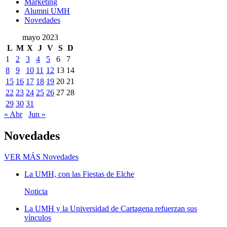
Marketing
Alumni UMH
Novedades
mayo 2023
L
M
X
J
V
S
D
1
2
3
4
5
6
7
8
9
10
11
12
13
14
15
16
17
18
19
20
21
22
23
24
25
26
27
28
29
30
31
« Abr
Jun »
Novedades
VER MÁS
Novedades
La UMH, con las Fiestas de Elche
Noticia
La UMH y la Universidad de Cartagena refuerzan sus
vínculos