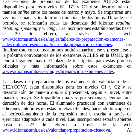
Las sesiones de preparación de los exámenes ACLES están
disponibles para los niveles B1, B2 y C1 y se desarrollarán de
manera
online
entre los meses de marzo y mayo. Se impartirán una
vez por semana y tendrán una duración de dos horas. Durante este
periodo, se reforzarán todas las destrezas del idioma:
reading
,
listening
,
speaking
y
writing
. Las inscripciones estarán abiertas hasta
el 29 de febrero, a través de la web
www.idiomasumh.es/es/ingles/talleres-de-preparacion-examenes-
acles-online/presentacion/matricula-preparacion-examenes
. Tras
finalizar este curso, los alumnos podrán matricularse y presentarse a
la próxima convocatoria de los exámenes ACLES en la UMH, que
tendrá lugar en mayo. El plazo de inscripción para estas pruebas
oficiales y más información sobre estos exámenes en
www.idiomasumh.es/es/ingles/preparacion-examenes-acles
.
Las clases de preparación de los exámenes de valenciano de la
CIEACOVA están disponibles para los niveles C1 y C2 y se
desarrollarán de manera
online
o presencial, según el nivel, entre
marzo y mayo. Se impartirán una vez por semana y tendrán una
duración de dos horas. El alumnado practicará con exámenes de
ediciones anteriores de estas pruebas oficiales, haciendo hincapié en
el perfeccionamiento de la expresión oral y escrita a través de
ejercicios adaptados a cada nivel. Las inscripciones estarán abiertas
hasta el 23 de febrero a través de la web
www.idiomasumh.es/es/valenciano/preparacion-cieacova
. Al