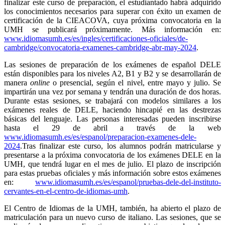
finalizar este curso de preparación, el estudiantado habrá adquirido
los conocimientos necesarios para superar con éxito un examen de
certificación de la CIEACOVA, cuya próxima convocatoria en la
UMH se publicará próximamente. Más información en:
www.idiomasumh.es/es/ingles/certificaciones-oficiales/de-
cambridge/convocatoria-examenes-cambridge-abr-may-2024
.
Las sesiones de preparación de los exámenes de español DELE
están disponibles para los niveles A2, B1 y B2 y se desarrollarán de
manera
online
o presencial, según el nivel, entre mayo y julio. Se
impartirán una vez por semana y tendrán una duración de dos horas.
Durante estas sesiones, se trabajará con modelos similares a los
exámenes reales de DELE, haciendo hincapié en las destrezas
básicas del lenguaje. Las personas interesadas pueden inscribirse
hasta el 29 de abril a través de la web
www.idiomasumh.es/es/espanol/preparacion-examenes-dele-
2024
.Tras finalizar este curso, los alumnos podrán matricularse y
presentarse a la próxima convocatoria de los exámenes DELE en la
UMH, que tendrá lugar en el mes de julio. El plazo de inscripción
para estas pruebas oficiales y más información sobre estos exámenes
en:
www.idiomasumh.es/es/espanol/pruebas-dele-del-instituto-
cervantes-en-el-centro-de-idiomas-umh
.
El Centro de Idiomas de la UMH, también, ha abierto el plazo de
matriculación para un nuevo curso de italiano. Las sesiones, que se