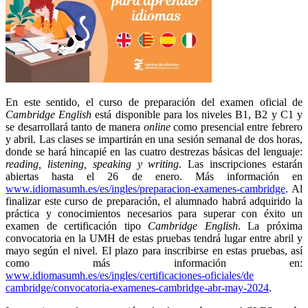
En este sentido, el curso de preparación del examen oficial de
Cambridge English
está disponible para los niveles B1, B2 y C1 y
se desarrollará tanto de manera
online
como presencial entre febrero
y abril. Las clases se impartirán en una sesión semanal de dos horas,
donde se hará hincapié en las cuatro destrezas básicas del lenguaje:
reading, listening, speaking y writing
. Las inscripciones estarán
abiertas hasta el 26 de enero. Más información en
www.idiomasumh.es/es/ingles/preparacion-examenes-cambridge
. Al
finalizar este curso de preparación, el alumnado habrá adquirido la
práctica y conocimientos necesarios para superar con éxito un
examen de certificación tipo
Cambridge English
. La próxima
convocatoria en la UMH de estas pruebas tendrá lugar entre abril y
mayo según el nivel. El plazo para inscribirse en estas pruebas, así
como más información en:
www.idiomasumh.es/es/ingles/certificaciones-oficiales/de
cambridge/convocatoria-examenes-cambridge-abr-may-2024
.