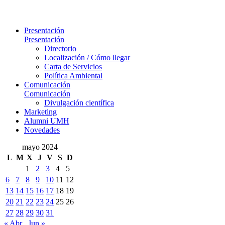
Presentación
Presentación
Directorio
Localización / Cómo llegar
Carta de Servicios
Política Ambiental
Comunicación
Comunicación
Divulgación científica
Marketing
Alumni UMH
Novedades
mayo 2024
L
M
X
J
V
S
D
1
2
3
4
5
6
7
8
9
10
11
12
13
14
15
16
17
18
19
20
21
22
23
24
25
26
27
28
29
30
31
« Abr
Jun »