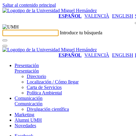
Saltar al contenido principal
ESPAÑOL
VALENCIÀ
ENGLISH
Introduce tu búsqueda
ESPAÑOL
VALENCIÀ
ENGLISH
Presentación
Presentación
Directorio
Localización / Cómo llegar
Carta de Servicios
Política Ambiental
Comunicación
Comunicación
Divulgación científica
Marketing
Alumni UMH
Novedades
Facebook