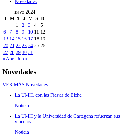
Novedades
mayo 2024
L
M
X
J
V
S
D
1
2
3
4
5
6
7
8
9
10
11
12
13
14
15
16
17
18
19
20
21
22
23
24
25
26
27
28
29
30
31
« Abr
Jun »
Novedades
VER MÁS
Novedades
La UMH, con las Fiestas de Elche
Noticia
La UMH y la Universidad de Cartagena refuerzan sus
vínculos
Noticia