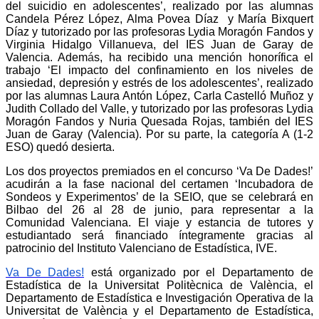
del suicidio en adolescentes’
, realizado por las alumnas
Candela Pérez López, Alma Povea Díaz y María Bixquert
Díaz y tutorizado por las profesoras Lydia Moragón Fandos y
Virginia Hidalgo Villanueva, del IES Juan de Garay de
Valencia. Adem
á
s, ha recibido una mención honorífica el
trabajo ‘
El impacto del confinamiento en los niveles de
ansiedad, depresión y estrés de los adolescentes’
, realizado
por las alumnas Laura Antón López, Carla Castelló Muñoz y
Judith Collado del Valle, y tutorizado por las profesoras Lydia
Moragón Fandos y Nuria Quesada Rojas, también del IES
Juan de Garay (Valencia).
Por su parte, la categoría A (1-2
ESO) quedó desierta.
Los dos proyectos premiados en el concurso ‘Va De Dades!’
acudirán a la fase nacional del certamen ‘Incubadora de
Sondeos y Experimentos’ de la SEIO, que se celebrará en
Bilbao del 26 al 28 de junio, para representar a la
Comunidad Valenciana. El viaje y estancia de tutores y
estudiantado será financiado íntegramente gracias al
patrocinio del Instituto Valenciano de Estadística, IVE.
Va De Dades!
está organizado por el Departamento de
Estadística de la Universitat Politècnica de València, el
Departamento de Estadística e Investigación Operativa de la
Universitat de València y el Departamento de Estadística,