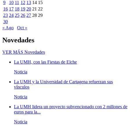
9
10
11
12
13
14
15
16
17
18
19
20
21
22
23
24
25
26
27
28
29
30
« Ago
Oct »
Novedades
VER MÁS
Novedades
La UMH, con las Fiestas de Elche
Noticia
La UMH y la Universidad de Cartagena refuerzan sus
vínculos
Noticia
La UMH lidera un proyecto subvencionado con 2 millones de
euros para la...
Noticia