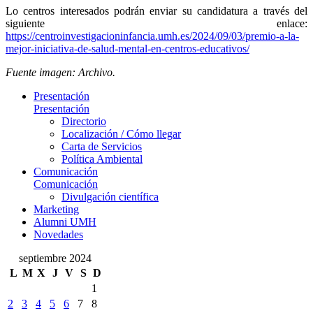
Lo centros interesados podrán enviar su candidatura a través del
siguiente enlace:
https://centroinvestigacioninfancia.umh.es/2024/09/03/premio-a-la-
mejor-iniciativa-de-salud-mental-en-centros-educativos/
Fuente imagen: Archivo.
Presentación
Presentación
Directorio
Localización / Cómo llegar
Carta de Servicios
Política Ambiental
Comunicación
Comunicación
Divulgación científica
Marketing
Alumni UMH
Novedades
septiembre 2024
L
M
X
J
V
S
D
1
2
3
4
5
6
7
8