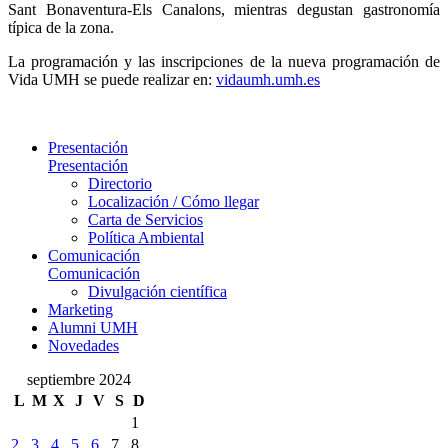
Sant Bonaventura-Els Canalons, mientras degustan gastronomía
típica de la zona.
La programación y las inscripciones de la nueva programación de
Vida UMH se puede realizar en:
vidaumh.umh.es
Presentación
Presentación
Directorio
Localización / Cómo llegar
Carta de Servicios
Política Ambiental
Comunicación
Comunicación
Divulgación científica
Marketing
Alumni UMH
Novedades
septiembre 2024
L
M
X
J
V
S
D
1
2
3
4
5
6
7
8