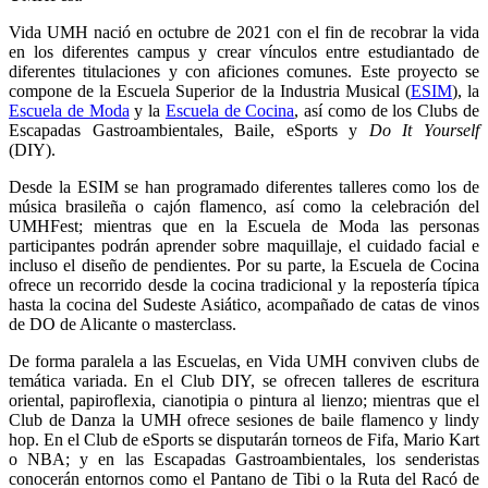
Vida UMH nació en octubre de 2021 con el fin de recobrar la vida
en los diferentes campus y crear vínculos entre estudiantado de
diferentes titulaciones y con aficiones comunes. Este proyecto se
compone de la Escuela Superior de la Industria Musical (
ESIM
), la
Escuela de Moda
y la
Escuela de Cocina
, así como de los Clubs de
Escapadas Gastroambientales, Baile, eSports y
Do It Yourself
(DIY).
Desde la ESIM se han programado diferentes talleres como los de
música brasileña o cajón flamenco, así como la celebración del
UMHFest; mientras que en la Escuela de Moda las personas
participantes podrán aprender sobre maquillaje, el cuidado facial e
incluso el diseño de pendientes. Por su parte, la Escuela de Cocina
ofrece un recorrido desde la cocina tradicional y la repostería típica
hasta la cocina del Sudeste Asiático, acompañado de catas de vinos
de DO de Alicante o masterclass.
De forma paralela a las Escuelas, en Vida UMH conviven clubs de
temática variada. En el Club DIY, se ofrecen talleres de escritura
oriental, papiroflexia, cianotipia o pintura al lienzo; mientras que el
Club de Danza la UMH ofrece sesiones de baile flamenco y lindy
hop. En el Club de eSports se disputarán torneos de Fifa, Mario Kart
o NBA; y en las Escapadas Gastroambientales, los senderistas
conocerán entornos como el Pantano de Tibi o la Ruta del Racó de