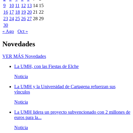
9
10
11
12
13
14
15
16
17
18
19
20
21
22
23
24
25
26
27
28
29
30
« Ago
Oct »
Novedades
VER MÁS
Novedades
La UMH, con las Fiestas de Elche
Noticia
La UMH y la Universidad de Cartagena refuerzan sus
vínculos
Noticia
La UMH lidera un proyecto subvencionado con 2 millones de
euros para la...
Noticia