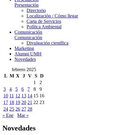
Presentación
Directorio
Localización / Cómo llegar
Carta de Servicios
Política Ambiental
Comunicación
Comunicación
Divulgación científica
Marketing
Alumni UMH
Novedades
febrero 2025
L
M
X
J
V
S
D
1
2
3
4
5
6
7
8
9
10
11
12
13
14
15
16
17
18
19
20
21
22
23
24
25
26
27
28
« Ene
Mar »
Novedades