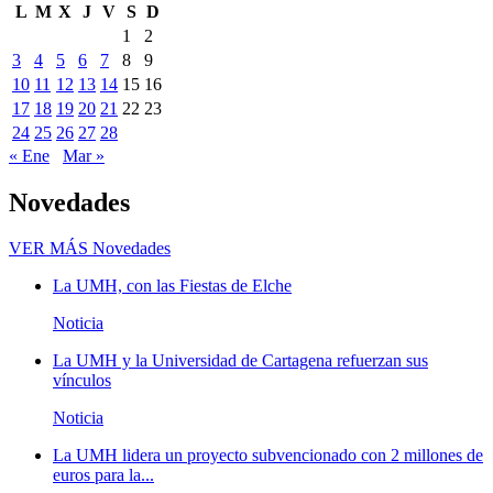
L
M
X
J
V
S
D
1
2
3
4
5
6
7
8
9
10
11
12
13
14
15
16
17
18
19
20
21
22
23
24
25
26
27
28
« Ene
Mar »
Novedades
VER MÁS
Novedades
La UMH, con las Fiestas de Elche
Noticia
La UMH y la Universidad de Cartagena refuerzan sus
vínculos
Noticia
La UMH lidera un proyecto subvencionado con 2 millones de
euros para la...