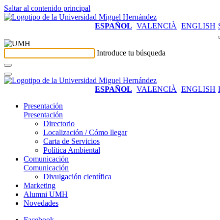
Saltar al contenido principal
ESPAÑOL
VALENCIÀ
ENGLISH
Introduce tu búsqueda
ESPAÑOL
VALENCIÀ
ENGLISH
Presentación
Presentación
Directorio
Localización / Cómo llegar
Carta de Servicios
Política Ambiental
Comunicación
Comunicación
Divulgación científica
Marketing
Alumni UMH
Novedades
Facebook