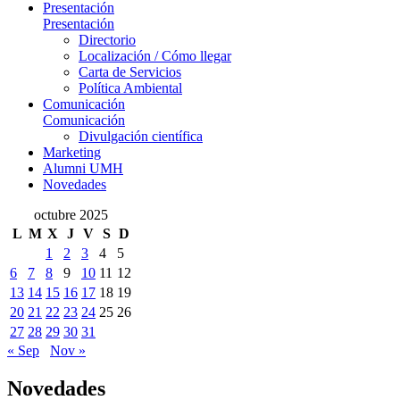
Presentación
Presentación
Directorio
Localización / Cómo llegar
Carta de Servicios
Política Ambiental
Comunicación
Comunicación
Divulgación científica
Marketing
Alumni UMH
Novedades
octubre 2025
L
M
X
J
V
S
D
1
2
3
4
5
6
7
8
9
10
11
12
13
14
15
16
17
18
19
20
21
22
23
24
25
26
27
28
29
30
31
« Sep
Nov »
Novedades