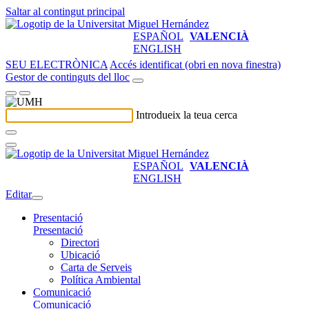
Saltar al contingut principal
ESPAÑOL
VALENCIÀ
ENGLISH
SEU ELECTRÒNICA
Accés identificat (obri en nova finestra)
Gestor de continguts del lloc
Introdueix la teua cerca
ESPAÑOL
VALENCIÀ
ENGLISH
Editar
Presentació
Presentació
Directori
Ubicació
Carta de Serveis
Política Ambiental
Comunicació
Comunicació