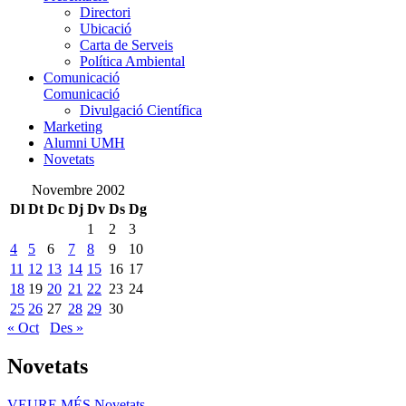
Directori
Ubicació
Carta de Serveis
Política Ambiental
Comunicació
Comunicació
Divulgació Científica
Marketing
Alumni UMH
Novetats
Novembre 2002
Dl
Dt
Dc
Dj
Dv
Ds
Dg
1
2
3
4
5
6
7
8
9
10
11
12
13
14
15
16
17
18
19
20
21
22
23
24
25
26
27
28
29
30
« Oct
Des »
Novetats
VEURE MÉS
Novetats