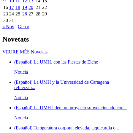
9
10
11
12
13
14
15
16
17
18
19
20
21
22
23
24
25
26
27
28
29
30
31
« Nov
Gen »
Novetats
VEURE MÉS
Novetats
(Español) La UMH, con las Fiestas de Elche
Noticia
(Español) La UMH y la Universidad de Cartagena
refuerzan...
Noticia
(Español) La UMH lidera un proyecto subvencionado con...
Noticia
(Español) Temperatura corporal elevada, taquicardia o...