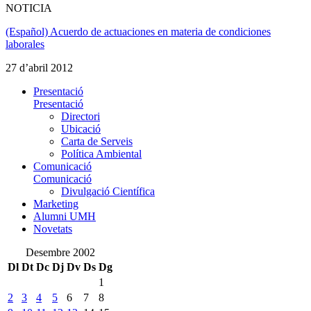
NOTICIA
(Español) Acuerdo de actuaciones en materia de condiciones
laborales
27 d’abril 2012
Presentació
Presentació
Directori
Ubicació
Carta de Serveis
Política Ambiental
Comunicació
Comunicació
Divulgació Científica
Marketing
Alumni UMH
Novetats
Desembre 2002
Dl
Dt
Dc
Dj
Dv
Ds
Dg
1
2
3
4
5
6
7
8