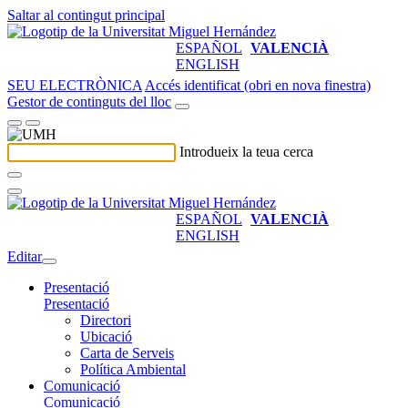
Saltar al contingut principal
ESPAÑOL
VALENCIÀ
ENGLISH
SEU ELECTRÒNICA
Accés identificat (obri en nova finestra)
Gestor de continguts del lloc
Introdueix la teua cerca
ESPAÑOL
VALENCIÀ
ENGLISH
Editar
Presentació
Presentació
Directori
Ubicació
Carta de Serveis
Política Ambiental
Comunicació
Comunicació