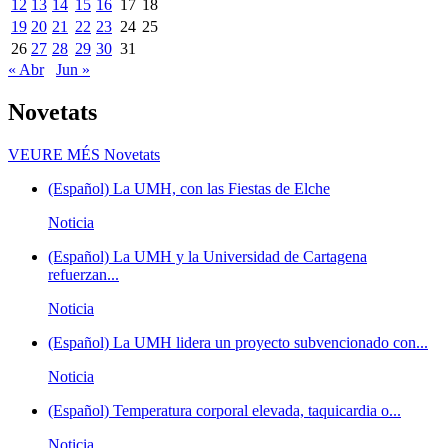
12
13
14
15
16
17
18
19
20
21
22
23
24
25
26
27
28
29
30
31
« Abr
Jun »
Novetats
VEURE MÉS
Novetats
(Español) La UMH, con las Fiestas de Elche
Noticia
(Español) La UMH y la Universidad de Cartagena
refuerzan...
Noticia
(Español) La UMH lidera un proyecto subvencionado con...
Noticia
(Español) Temperatura corporal elevada, taquicardia o...
Noticia