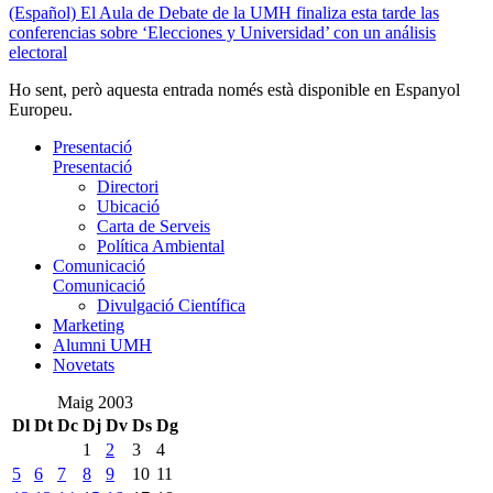
(Español) El Aula de Debate de la UMH finaliza esta tarde las
conferencias sobre ‘Elecciones y Universidad’ con un análisis
electoral
Ho sent, però aquesta entrada només està disponible en Espanyol
Europeu.
Presentació
Presentació
Directori
Ubicació
Carta de Serveis
Política Ambiental
Comunicació
Comunicació
Divulgació Científica
Marketing
Alumni UMH
Novetats
Maig 2003
Dl
Dt
Dc
Dj
Dv
Ds
Dg
1
2
3
4
5
6
7
8
9
10
11