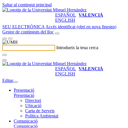
Saltar al contingut principal
ESPAÑOL
VALENCIÀ
ENGLISH
SEU ELECTRÒNICA
Accés identificat (obri en nova finestra)
Gestor de continguts del lloc
Introdueix la teua cerca
ESPAÑOL
VALENCIÀ
ENGLISH
Editar
Presentació
Presentació
Directori
Ubicació
Carta de Serveis
Política Ambiental
Comunicació
Comunicació