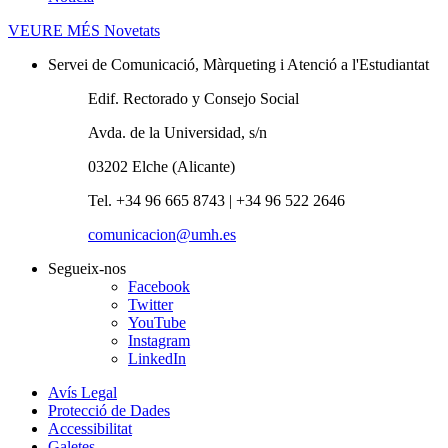
VEURE MÉS
Novetats
Servei de Comunicació, Màrqueting i Atenció a l'Estudiantat
Edif. Rectorado y Consejo Social
Avda. de la Universidad, s/n
03202 Elche (Alicante)
Tel. +34 96 665 8743 | +34 96 522 2646
comunicacion@umh.es
Segueix-nos
Facebook
Twitter
YouTube
Instagram
LinkedIn
Avís Legal
Protecció de Dades
Accessibilitat
Galetes